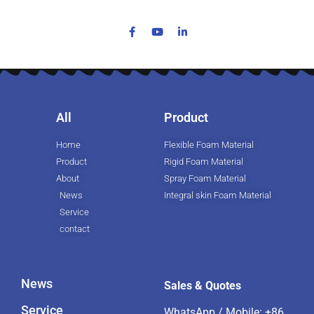
All
Product
Home
Flexible Foam Material
Product
Rigid Foam Material
About
Spray Foam Material
News
Integral skin Foam Material
Service
contact
News
Sales & Quotes
Service
WhatsApp / Mobile:
+86